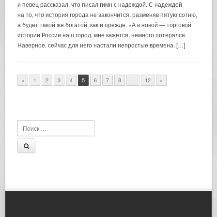
и певец рассказал, что писал гимн с надеждой. С надеждой
на то, что история города не закончится, разменяв пятую сотню,
а будет такой же богатой, как и прежде. «А в новой — торговой
истории России наш город, мне кажется, немного потерялся.
Наверное, сейчас для него настали непростые времена. […]
«
1
2
3
4
5
6
7
8
…
12
»