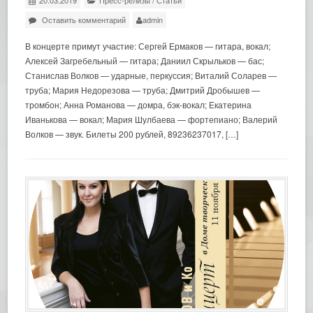
20.03.2019
Пресс-релизы
/
Статьи
Оставить комментарий
admin
В концерте примут участие: Сергей Ермаков — гитара, вокал;
Алексей Загребельный — гитара; Даниил Скрыльков — бас;
Станислав Волков — ударные, перкуссия; Виталий Соларев —
труба; Мария Недорезова — труба; Дмитрий Дробышев —
тромбон; Анна Романова — домра, бэк-вокал; Екатерина
Иванькова — вокал; Мария Шулбаева — фортепиано; Валерий
Волков — звук. Билеты 200 рублей, 89236237017, […]