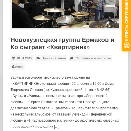
Новокузнецкая группа Ермаков и
Ко сыграет «Квартирник»
18.04.2019
Пресса
/
Статьи
Оставить комментарий
admin
Зарядиться энергетикой живого звука можно на
«КВАРТИРНИКЕ», который пройдет 22 апреля в 19:00 в Доме
Творческих Союзов (пр. Кузнецкстроевский, 1 тел. 46-42-65).
«Бусы» и «Удиви» — новые хиты от автора «Деревенской
любви» — Сергея Ермакова, ныне артиста Новокузнецкого
драматического театра. «Ермаков и Ко» приготовили программу
из нескольких альбомов: от ставшей легендой «Деревенской
любви» и «Пластмассового мальчика» до акустических камерных
произведений последних […]