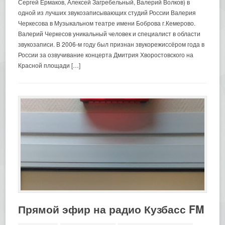
Сергей Ермаков, Алексей Загребельный, Валерий Волков) в
одной из лучших звукозаписывающих студий России Валерия
Черкесова в Музыкальном театре имени Боброва г.Кемерово.
Валерий Черкесов уникальный человек и специалист в области
звукозаписи. В 2006-м году был признан звукорежиссёром года в
России за озвучивание концерта Дмитрия Хворостовского на
Красной площади […]
Прямой эфир на радио Кузбасс FM