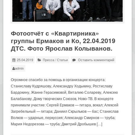
Фотоотчёт с «Квартирника»
группы Ермаков и Ко, 22.04.2019
ДТС. Фото Ярослав Колыванов.
25.04.2019
Пресса
/
Статьи
Оставить комментарий
admin
Огромное спасибо за помощь в организации концерта:
Станиславу Кудряшову, Александру Ходыкину, Ростиславу
Бардокину, Жанне Герасимовой, Виталию Солареву, Алексею
Балабанову, Дому творческих Союзов, Ново-ТВ. В концерте
принимали участие: Сергей Ермаков — гитара, вокал; Алексей
Загребельный — гитара; Даниил Скрыльков — бас; Станислав
Волков — ударные, перкуссия; Александр Смирнов — труба;
Мария Недорезова — труба; Дмитрий Дробышев […]