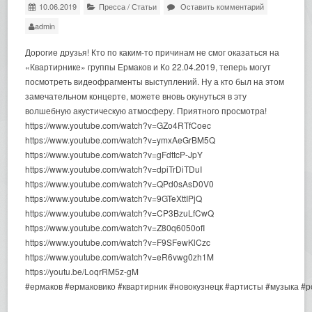
10.06.2019
Пресса
/
Статьи
Оставить комментарий
admin
Дорогие друзья! Кто по каким-то причинам не смог оказаться на
«Квартирнике» группы Ермаков и Ко 22.04.2019, теперь могут
посмотреть видеофрагменты выступлений. Ну а кто был на этом
замечательном концерте, можете вновь окунуться в эту
волшебную акустическую атмосферу. Приятного просмотра!
https://www.youtube.com/watch?v=GZo4RTfCoec
https://www.youtube.com/watch?v=ymxAeGrBM5Q
https://www.youtube.com/watch?v=gFdttcP-JpY
https://www.youtube.com/watch?v=dpiTrDiTDuI
https://www.youtube.com/watch?v=QPd0sAsD0V0
https://www.youtube.com/watch?v=9GTeXttIPjQ
https://www.youtube.com/watch?v=CP3BzuLfCwQ
https://www.youtube.com/watch?v=Z80q6050ofI
https://www.youtube.com/watch?v=F9SFewKlCzc
https://www.youtube.com/watch?v=eR6vwg0zh1M
https://youtu.be/LoqrRM5z-gM
#ермаков #ермаковико #квартирник #новокузнецк #артисты #музыка #р