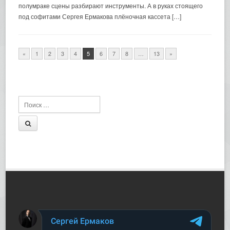
полумраке сцены разбирают инструменты. А в руках стоящего
под софитами Сергея Ермакова плёночная кассета […]
«
1
2
3
4
5
6
7
8
…
13
»