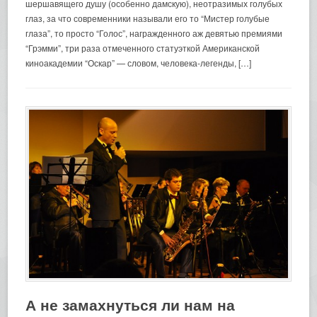
шершавящего душу (особенно дамскую), неотразимых голубых
глаз, за что современники называли его то “Мистер голубые
глаза”, то просто “Голос”, награжденного аж девятью премиями
“Грэмми”, три раза отмеченного статуэткой Американской
киноакадемии “Оскар” — словом, человека-легенды, […]
А не замахнуться ли нам на