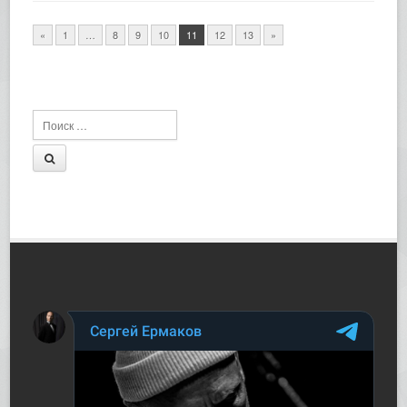
«
1
…
8
9
10
11
12
13
»